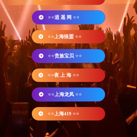
⭐⭐
逍 遥 网
⭐⭐
⭐⭐
上海狼盟
⭐⭐
⭐⭐
贵族宝贝
⭐⭐
⭐⭐
夜 上 海
⭐⭐
⭐⭐
上海龙凤
⭐⭐
⭐⭐
上海419
⭐⭐