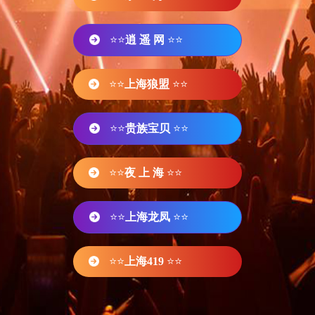
⭐⭐
逍 遥 网
⭐⭐
⭐⭐
上海狼盟
⭐⭐
⭐⭐
贵族宝贝
⭐⭐
⭐⭐
夜 上 海
⭐⭐
⭐⭐
上海龙凤
⭐⭐
⭐⭐
上海419
⭐⭐