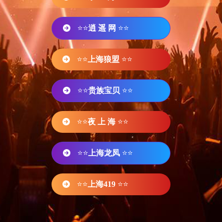
⭐⭐
逍 遥 网
⭐⭐
⭐⭐
上海狼盟
⭐⭐
⭐⭐
贵族宝贝
⭐⭐
⭐⭐
夜 上 海
⭐⭐
⭐⭐
上海龙凤
⭐⭐
⭐⭐
上海419
⭐⭐