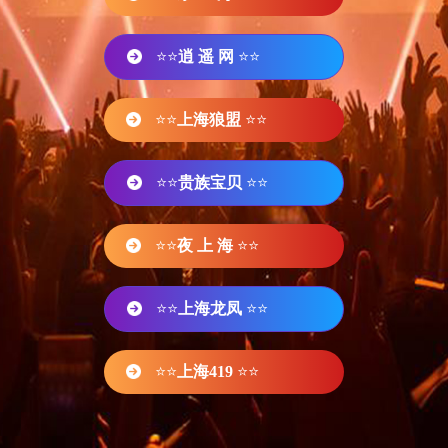
⭐⭐
逍 遥 网
⭐⭐
⭐⭐
上海狼盟
⭐⭐
⭐⭐
贵族宝贝
⭐⭐
⭐⭐
夜 上 海
⭐⭐
⭐⭐
上海龙凤
⭐⭐
⭐⭐
上海419
⭐⭐