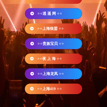
⭐⭐
逍 遥 网
⭐⭐
⭐⭐
上海狼盟
⭐⭐
⭐⭐
贵族宝贝
⭐⭐
⭐⭐
夜 上 海
⭐⭐
⭐⭐
上海龙凤
⭐⭐
⭐⭐
上海419
⭐⭐