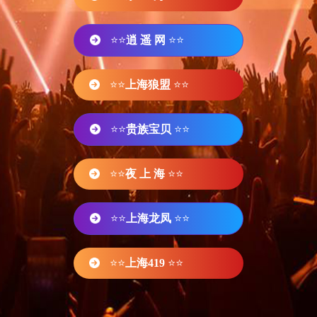
⭐⭐
逍 遥 网
⭐⭐
⭐⭐
上海狼盟
⭐⭐
⭐⭐
贵族宝贝
⭐⭐
⭐⭐
夜 上 海
⭐⭐
⭐⭐
上海龙凤
⭐⭐
⭐⭐
上海419
⭐⭐