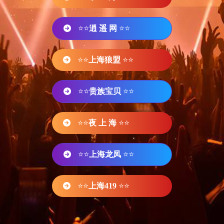
⭐⭐
逍 遥 网
⭐⭐
⭐⭐
上海狼盟
⭐⭐
⭐⭐
贵族宝贝
⭐⭐
⭐⭐
夜 上 海
⭐⭐
⭐⭐
上海龙凤
⭐⭐
⭐⭐
上海419
⭐⭐