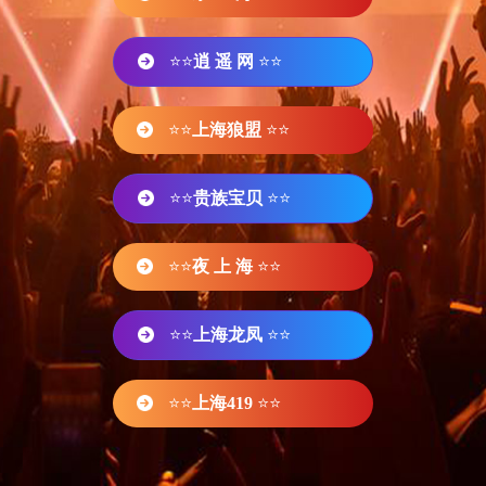
⭐⭐
逍 遥 网
⭐⭐
⭐⭐
上海狼盟
⭐⭐
⭐⭐
贵族宝贝
⭐⭐
⭐⭐
夜 上 海
⭐⭐
⭐⭐
上海龙凤
⭐⭐
⭐⭐
上海419
⭐⭐