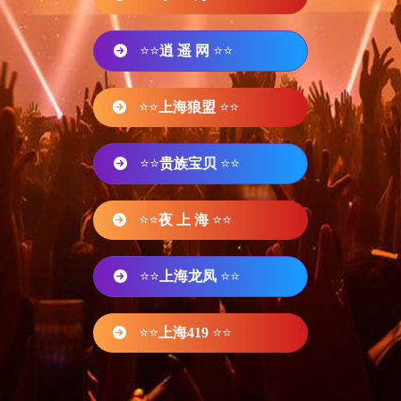
⭐⭐
逍 遥 网
⭐⭐
⭐⭐
上海狼盟
⭐⭐
⭐⭐
贵族宝贝
⭐⭐
⭐⭐
夜 上 海
⭐⭐
⭐⭐
上海龙凤
⭐⭐
⭐⭐
上海419
⭐⭐