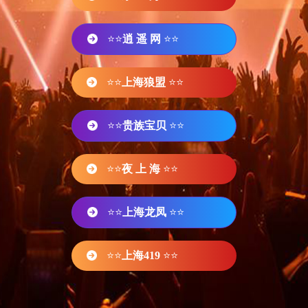
⭐⭐
逍 遥 网
⭐⭐
⭐⭐
上海狼盟
⭐⭐
⭐⭐
贵族宝贝
⭐⭐
⭐⭐
夜 上 海
⭐⭐
⭐⭐
上海龙凤
⭐⭐
⭐⭐
上海419
⭐⭐