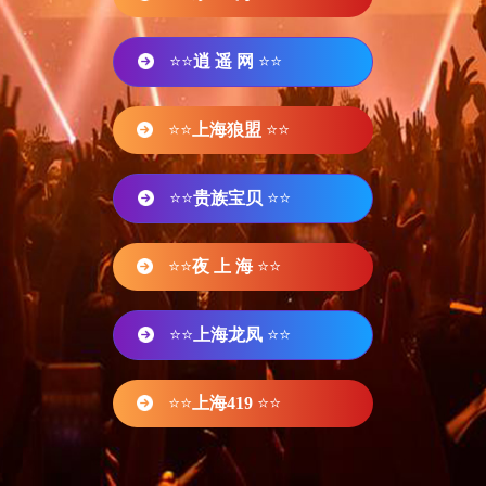
⭐⭐
逍 遥 网
⭐⭐
⭐⭐
上海狼盟
⭐⭐
⭐⭐
贵族宝贝
⭐⭐
⭐⭐
夜 上 海
⭐⭐
⭐⭐
上海龙凤
⭐⭐
⭐⭐
上海419
⭐⭐