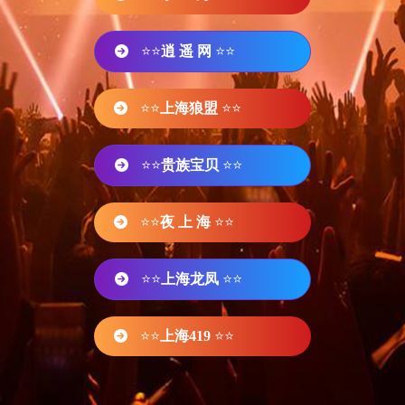
⭐⭐
逍 遥 网
⭐⭐
⭐⭐
上海狼盟
⭐⭐
⭐⭐
贵族宝贝
⭐⭐
⭐⭐
夜 上 海
⭐⭐
⭐⭐
上海龙凤
⭐⭐
⭐⭐
上海419
⭐⭐