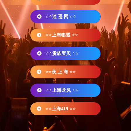
⭐⭐
逍 遥 网
⭐⭐
⭐⭐
上海狼盟
⭐⭐
⭐⭐
贵族宝贝
⭐⭐
⭐⭐
夜 上 海
⭐⭐
⭐⭐
上海龙凤
⭐⭐
⭐⭐
上海419
⭐⭐