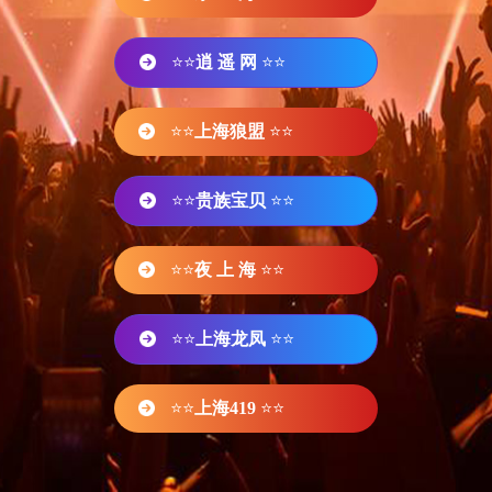
⭐⭐
逍 遥 网
⭐⭐
⭐⭐
上海狼盟
⭐⭐
⭐⭐
贵族宝贝
⭐⭐
⭐⭐
夜 上 海
⭐⭐
⭐⭐
上海龙凤
⭐⭐
⭐⭐
上海419
⭐⭐