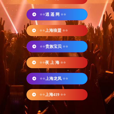
⭐⭐
逍 遥 网
⭐⭐
⭐⭐
上海狼盟
⭐⭐
⭐⭐
贵族宝贝
⭐⭐
⭐⭐
夜 上 海
⭐⭐
⭐⭐
上海龙凤
⭐⭐
⭐⭐
上海419
⭐⭐