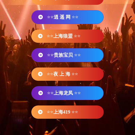
⭐⭐
逍 遥 网
⭐⭐
⭐⭐
上海狼盟
⭐⭐
⭐⭐
贵族宝贝
⭐⭐
⭐⭐
夜 上 海
⭐⭐
⭐⭐
上海龙凤
⭐⭐
⭐⭐
上海419
⭐⭐