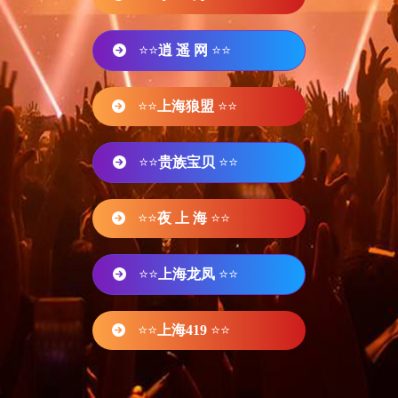
⭐⭐
逍 遥 网
⭐⭐
⭐⭐
上海狼盟
⭐⭐
⭐⭐
贵族宝贝
⭐⭐
⭐⭐
夜 上 海
⭐⭐
⭐⭐
上海龙凤
⭐⭐
⭐⭐
上海419
⭐⭐