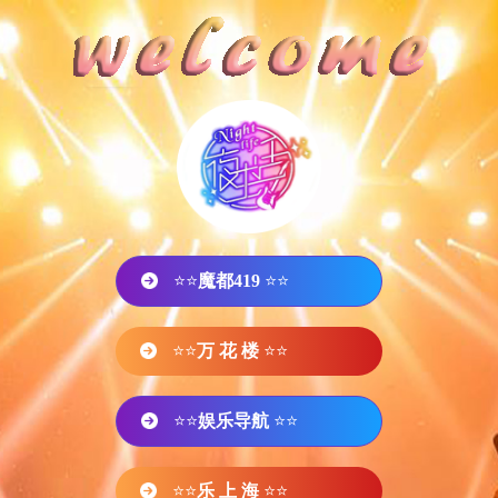
⭐⭐
魔都419
⭐⭐
⭐⭐
万 花 楼
⭐⭐
⭐⭐
娱乐导航
⭐⭐
⭐⭐
乐 上 海
⭐⭐