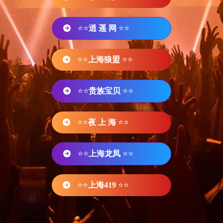
⭐⭐
逍 遥 网
⭐⭐
⭐⭐
上海狼盟
⭐⭐
⭐⭐
贵族宝贝
⭐⭐
⭐⭐
夜 上 海
⭐⭐
⭐⭐
上海龙凤
⭐⭐
⭐⭐
上海419
⭐⭐