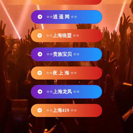
⭐⭐
逍 遥 网
⭐⭐
⭐⭐
上海狼盟
⭐⭐
⭐⭐
贵族宝贝
⭐⭐
⭐⭐
夜 上 海
⭐⭐
⭐⭐
上海龙凤
⭐⭐
⭐⭐
上海419
⭐⭐