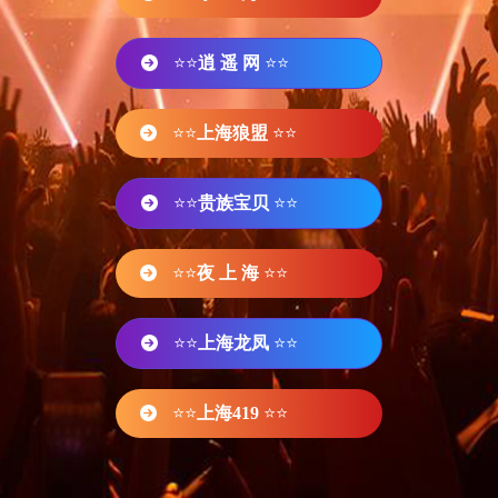
⭐⭐
逍 遥 网
⭐⭐
⭐⭐
上海狼盟
⭐⭐
⭐⭐
贵族宝贝
⭐⭐
⭐⭐
夜 上 海
⭐⭐
⭐⭐
上海龙凤
⭐⭐
⭐⭐
上海419
⭐⭐