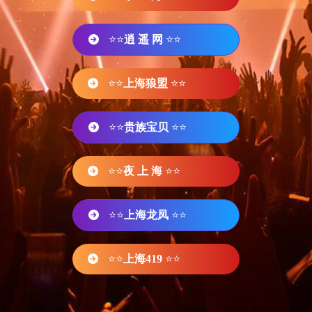
⭐⭐
逍 遥 网
⭐⭐
⭐⭐
上海狼盟
⭐⭐
⭐⭐
贵族宝贝
⭐⭐
⭐⭐
夜 上 海
⭐⭐
⭐⭐
上海龙凤
⭐⭐
⭐⭐
上海419
⭐⭐