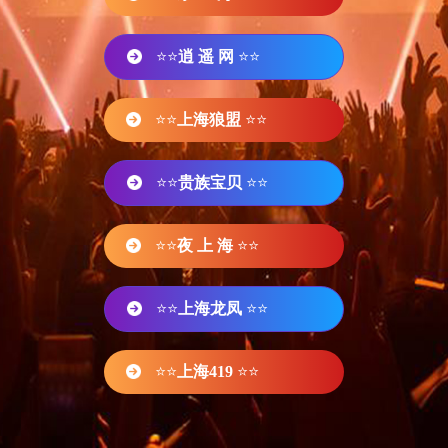
⭐⭐
逍 遥 网
⭐⭐
⭐⭐
上海狼盟
⭐⭐
⭐⭐
贵族宝贝
⭐⭐
⭐⭐
夜 上 海
⭐⭐
⭐⭐
上海龙凤
⭐⭐
⭐⭐
上海419
⭐⭐