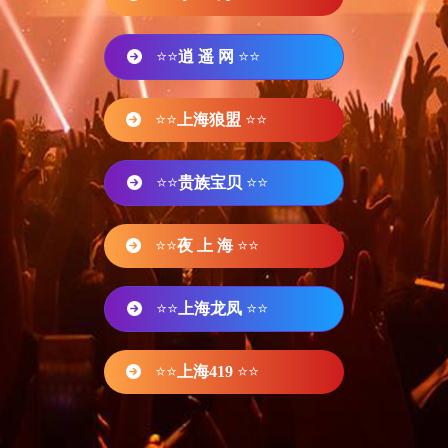
⭐⭐
逍 遥 网
⭐⭐
⭐⭐
上海狼盟
⭐⭐
⭐⭐
贵族宝贝
⭐⭐
⭐⭐
夜 上 海
⭐⭐
⭐⭐
上海龙凤
⭐⭐
⭐⭐
上海419
⭐⭐