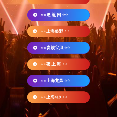
⭐⭐
逍 遥 网
⭐⭐
⭐⭐
上海狼盟
⭐⭐
⭐⭐
贵族宝贝
⭐⭐
⭐⭐
夜 上 海
⭐⭐
⭐⭐
上海龙凤
⭐⭐
⭐⭐
上海419
⭐⭐